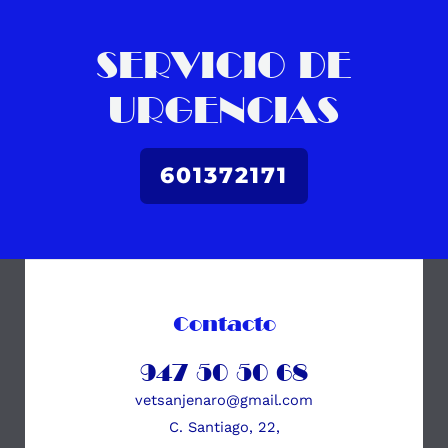
SERVICIO DE
URGENCIAS
601372171
Contacto
947 50 50 68
vetsanjenaro@gmail.com
C. Santiago, 22,